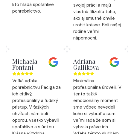
kto hľadá spoľahlivé
svojej práci a majú
pohrebníctvo.
vlastnú filizofiu toho,
ako aj smutné chvíle
urobiť krásne. Boli našej
rodine veľmi
nápomocní.
Michaela
Adriana
Fontani
Gallikova
Veľká vďaka
Maximálna
pohrebníctvu Paciga za
profesionálna úroveň. V
ich citlivý,
tento ťažký
profesionálny a ľudský
emocionálny moment
prístup. V ťažkých
sme vôbec nevedeli
chvíľach nám boli
koho si vybrať a som
oporou, všetko vybavili
veľmi rada že som si
spoľahlivo a s úctou.
vybrala práve ich.
Krásna výzdoba,
Vďaka týmto službám,