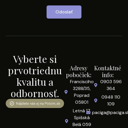
Odoslať
Vyberte si
prvotriednu
Adresy
Kontaktné
pobočiek:
info:
kvalitu a
Francisciho
0903 596
3288/35,
364
odbornosť.
Poprad
0948 110
05801
109
Letná 17,
paciga@paciga.s
Spišská
Belá 059