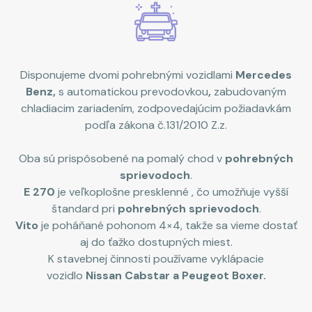
Disponujeme dvomi pohrebnými vozidlami
Mercedes
Benz,
s automatickou prevodovkou
,
zabudovaným
chladiacim zariadením, zodpovedajúcim požiadavkám
podľa zákona č.131/2010 Z.z.
Oba sú prispôsobené na pomalý chod v
pohrebných
sprievodoch
.
E 270
je veľkoplošne presklenné , čo umožňuje vyšší
štandard pri
pohrebných sprievodoch
.
Vito
je poháňané pohonom 4×4, takže sa vieme dostať
aj do ťažko dostupných miest.
K stavebnej činnosti používame vyklápacie
vozidlo
Nissan Cabstar a Peugeot Boxer.