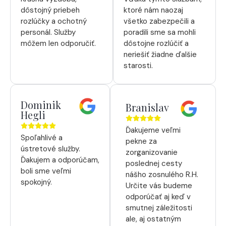
dôstojný priebeh
ktoré nám naozaj
rozlúčky a ochotný
všetko zabezpečili a
personál. Služby
poradili sme sa mohli
môžem len odporučiť.
dôstojne rozlúčiť a
neriešiť žiadne ďalšie
starosti.
Dominik
Branislav
Hegli
Ďakujeme veľmi
Spoľahlivé a
pekne za
ústretové služby.
zorganizovanie
Ďakujem a odporúčam,
poslednej cesty
boli sme veľmi
nášho zosnulého R.H.
spokojný.
Určite vás budeme
odporúčať aj keď v
smutnej záležitosti
ale, aj ostatným