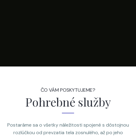
ČO VÁM POSKYTUJEME?
Pohrebné služby
Postaráme sa o všetky náležitosti spojené s dôstojnou
rozlúčkou od prevzatia tela zosnulého, až po jeho