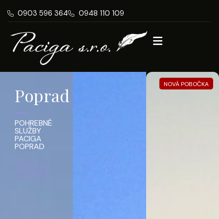
0903 596 364
0948 110 109
NOVÁ POBOČKA
Poprad
Spišská
Liptovs
Belá
Mikuláš
POHREBNÉ
SLUŽBY
PACIGA
POPRAD
POHREBNÉ
POHREBNÉ
SLUŽBY
SLUŽBY
ZOBRAZIŤ
PACIGA
PACIGA
STRÁNKU
SPIŠSKÁ
LIPTOVSKÝ
BELÁ
MIKULÁŠ
ZOBRAZIŤ
ZOBRAZIŤ
STRÁNKU
STRÁNKU