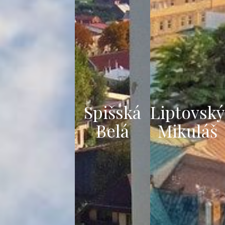
Spišská
Liptovský
Belá
Mikuláš