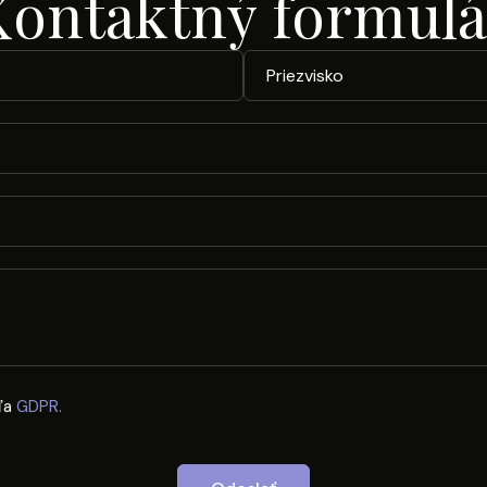
Kontaktný formulá
ľa
GDPR.