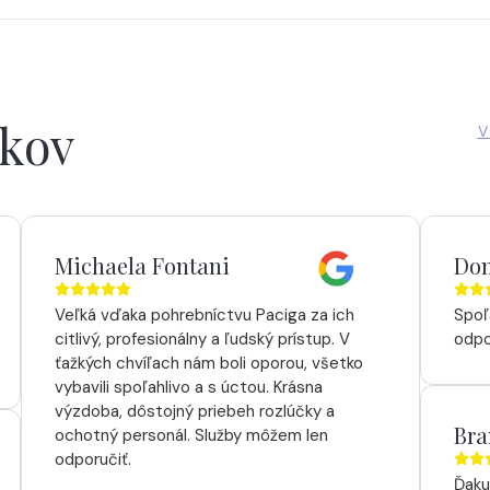
íkov
V
Michaela Fontani
Dom
Veľká vďaka pohrebníctvu Paciga za ich
Spoľ
citlivý, profesionálny a ľudský prístup. V
odpo
ťažkých chvíľach nám boli oporou, všetko
vybavili spoľahlivo a s úctou. Krásna
výzdoba, dôstojný priebeh rozlúčky a
Bra
ochotný personál. Služby môžem len
odporučiť.
Ďaku