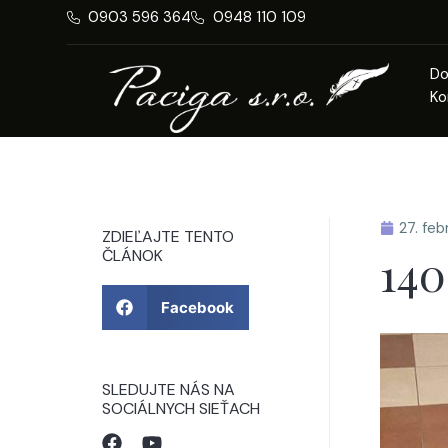
0903 596 364
0948 110 109
D
Ko
27. fe
ZDIEĽAJTE TENTO
140
ČLÁNOK
Facebook
SLEDUJTE NÁS NA
SOCIÁLNYCH SIEŤACH