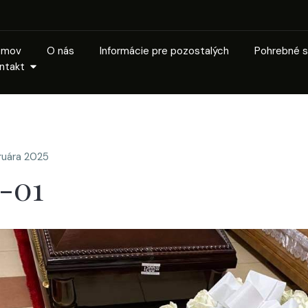
omov
O nás
Informácie pre pozostalých
Pohrebné s
ntakt
bruára 2025
-01