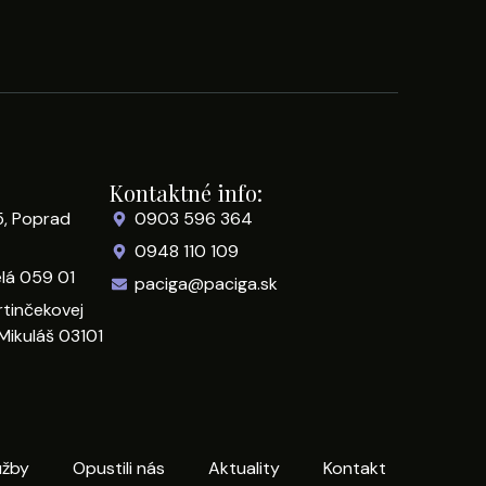
Kontaktné info:
5, Poprad
0903 596 364
0948 110 109
elá 059 01
paciga@paciga.sk
rtinčekovej
Mikuláš 03101
užby
Opustili nás
Aktuality
Kontakt