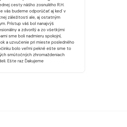
ednej cesty nášho zosnulého R.H.
te vás budeme odporúčať aj keď v
nej záležitosti ale, aj ostatným
kym. Prístup váš bol nanajvýš
esionálny a zdvorilý a zo všetkými
bami sme boli nadmieru spokojní,
nok a uzvučenie pri mieste posledného
činku bolo veľmi pekné ešte sme to
ných smútočných zhromaždeniach
deli. Ešte raz Ďakujeme