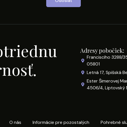
Odoslať
otriednu
Adresy pobočiek:
Francisciho 3288/3
rnosť.
05801
Letná 17, Spišská B
Ester Šimerovej Ma
4506/4, Liptovský 
O nás
Informácie pre pozostalých
Pohrebné sl