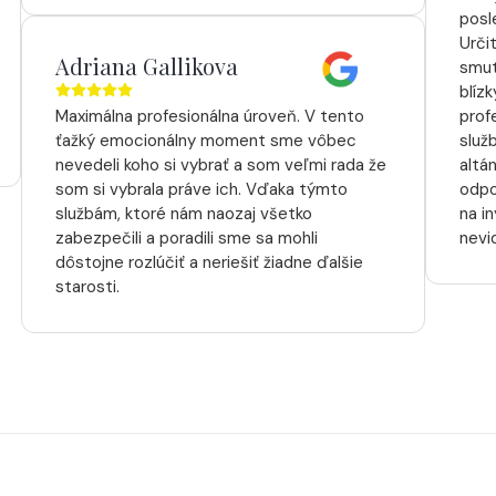
posl
Urči
Adriana Gallikova
smut
blíz
Maximálna profesionálna úroveň. V tento
prof
ťažký emocionálny moment sme vôbec
služ
nevedeli koho si vybrať a som veľmi rada že
altá
som si vybrala práve ich. Vďaka týmto
odpo
službám, ktoré nám naozaj všetko
na i
zabezpečili a poradili sme sa mohli
nevi
dôstojne rozlúčiť a neriešiť žiadne ďalšie
starosti.