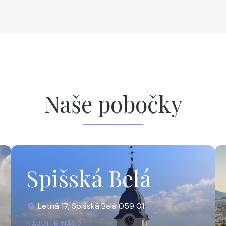
Naše pobočky
Spišská Belá
Letná 17, Spišská Belá 059 01
NÁJDITE NÁS