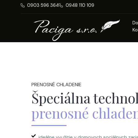
0903 596 364
0948 110 109
D
Ko
PRENOSNÉ CHLADENIE
Špeciálna techno
prenosné chlade
ideálne využitie v domovoch sociálnych zar