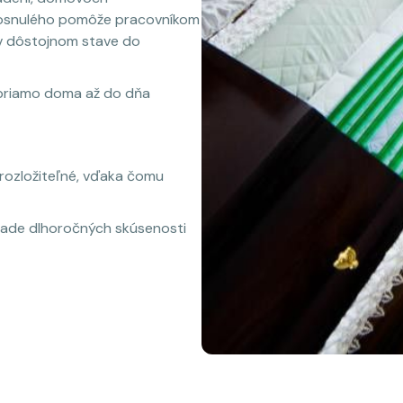
 zosnulého pomôže pracovníkom
 v dôstojnom stave do
 priamo doma až do dňa
 rozložiteľné, vďaka čomu
klade dlhoročných skúsenosti