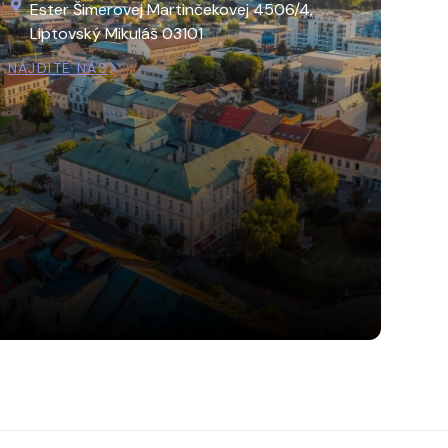
Ester Šimerovej Martinčekovej 4506/4,
Liptovský Mikuláš 03101
NÁJDITE NÁS