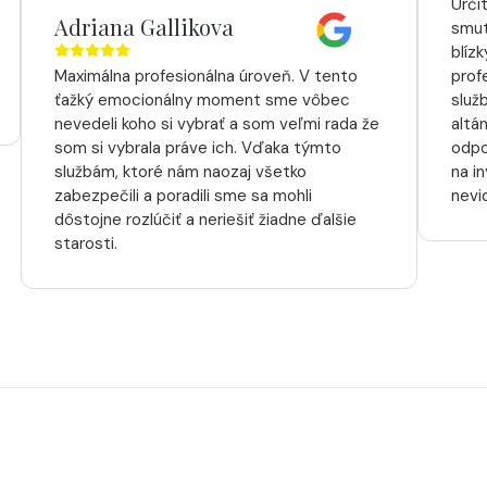
Urči
Adriana Gallikova
smut
blíz
Maximálna profesionálna úroveň. V tento
prof
ťažký emocionálny moment sme vôbec
služ
nevedeli koho si vybrať a som veľmi rada že
altá
som si vybrala práve ich. Vďaka týmto
odpo
službám, ktoré nám naozaj všetko
na i
zabezpečili a poradili sme sa mohli
nevi
dôstojne rozlúčiť a neriešiť žiadne ďalšie
starosti.