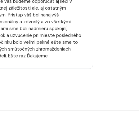
te vás budeme odporúčať aj keď v
nej záležitosti ale, aj ostatným
kym. Prístup váš bol nanajvýš
esionálny a zdvorilý a zo všetkými
bami sme boli nadmieru spokojní,
nok a uzvučenie pri mieste posledného
činku bolo veľmi pekné ešte sme to
ných smútočných zhromaždeniach
deli. Ešte raz Ďakujeme