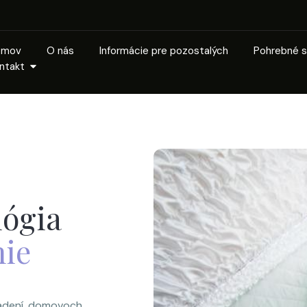
omov
O nás
Informácie pre pozostalých
Pohrebné s
ntakt
lógia
nie
iadení, domovoch