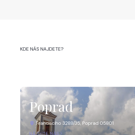
KDE NÁS NAJDETE?
Poprad
Francisciho 3288/35, Poprad 05801
NÁJDITE NÁS