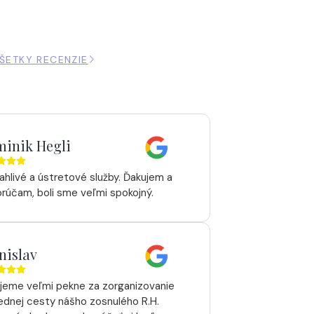
ŠETKY RECENZIE
inik Hegli
ahlivé a ústretové služby. Ďakujem a
rúčam, boli sme veľmi spokojný.
nislav
jeme veľmi pekne za zorganizovanie
ednej cesty nášho zosnulého R.H.