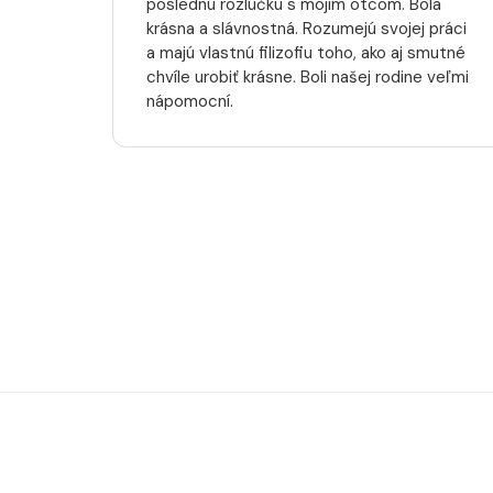
poslednú rozlúčku s mojim otcom. Bola
krásna a slávnostná. Rozumejú svojej práci
a majú vlastnú filizofiu toho, ako aj smutné
chvíle urobiť krásne. Boli našej rodine veľmi
nápomocní.