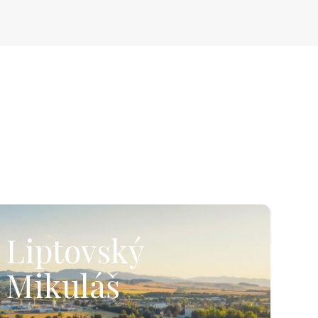
Liptovský
Mikuláš