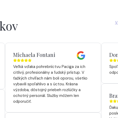
íkov
V
Michaela Fontani
Dom
Veľká vďaka pohrebníctvu Paciga za ich
Spoľ
citlivý, profesionálny a ľudský prístup. V
odpo
ťažkých chvíľach nám boli oporou, všetko
vybavili spoľahlivo a s úctou. Krásna
výzdoba, dôstojný priebeh rozlúčky a
Bra
ochotný personál. Služby môžem len
odporučiť.
Ďaku
posl