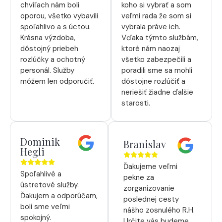
chvíľach nám boli
koho si vybrať a som
oporou, všetko vybavili
veľmi rada že som si
spoľahlivo a s úctou.
vybrala práve ich.
Krásna výzdoba,
Vďaka týmto službám,
dôstojný priebeh
ktoré nám naozaj
rozlúčky a ochotný
všetko zabezpečili a
personál. Služby
poradili sme sa mohli
môžem len odporučiť.
dôstojne rozlúčiť a
neriešiť žiadne ďalšie
starosti.
Dominik
Branislav
Hegli
Ďakujeme veľmi
Spoľahlivé a
pekne za
ústretové služby.
zorganizovanie
Ďakujem a odporúčam,
poslednej cesty
boli sme veľmi
nášho zosnulého R.H.
spokojný.
Určite vás budeme