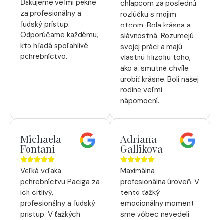
Ďakujeme veľmi pekne
chlapcom za poslednú
za profesionálny a
rozlúčku s mojim
ľudský prístup.
otcom. Bola krásna a
Odporúčame každému,
slávnostná. Rozumejú
kto hľadá spoľahlivé
svojej práci a majú
pohrebníctvo.
vlastnú filizofiu toho,
ako aj smutné chvíle
urobiť krásne. Boli našej
rodine veľmi
nápomocní.
Michaela
Adriana
Fontani
Gallikova
Veľká vďaka
Maximálna
pohrebníctvu Paciga za
profesionálna úroveň. V
ich citlivý,
tento ťažký
profesionálny a ľudský
emocionálny moment
prístup. V ťažkých
sme vôbec nevedeli