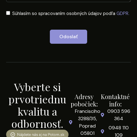
Súhlasím so spracovaním osobných údajov podľa
GDPR.
Odoslať
Vyberte si
prvotriednu
Adresy
Kontaktné
pobočiek:
info:
kvalitu a
Francisciho
0903 596
3288/35,
364
odbornosť.
Poprad
0948 110
05801
109