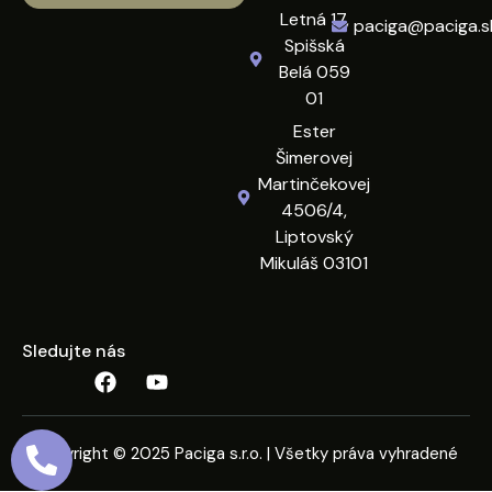
Letná 17,
paciga@paciga.s
Spišská
Belá 059
01
Ester
Šimerovej
Martinčekovej
4506/4,
Liptovský
Mikuláš 03101
Sledujte nás
Copyright © 2025 Paciga s.r.o. | Všetky práva vyhradené