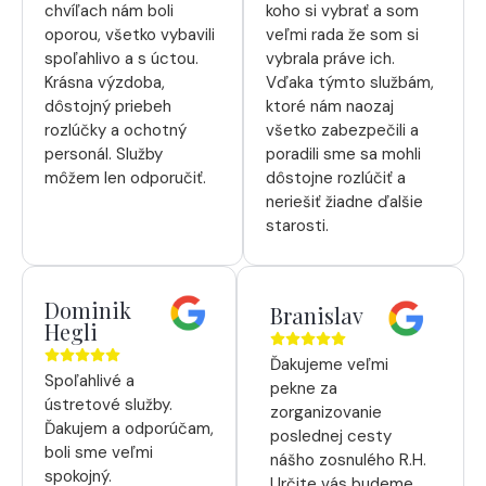
chvíľach nám boli
koho si vybrať a som
oporou, všetko vybavili
veľmi rada že som si
spoľahlivo a s úctou.
vybrala práve ich.
Krásna výzdoba,
Vďaka týmto službám,
dôstojný priebeh
ktoré nám naozaj
rozlúčky a ochotný
všetko zabezpečili a
personál. Služby
poradili sme sa mohli
môžem len odporučiť.
dôstojne rozlúčiť a
neriešiť žiadne ďalšie
starosti.
Dominik
Branislav
Hegli
Ďakujeme veľmi
Spoľahlivé a
pekne za
ústretové služby.
zorganizovanie
Ďakujem a odporúčam,
poslednej cesty
boli sme veľmi
nášho zosnulého R.H.
spokojný.
Určite vás budeme