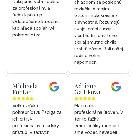
Ďakujeme veľmi pekne
chlapcom za poslednú
za profesionálny a
rozlúčku s mojim
ľudský prístup.
otcom. Bola krásna a
Odporúčame každému,
slávnostná. Rozumejú
kto hľadá spoľahlivé
svojej práci a majú
pohrebníctvo.
vlastnú filizofiu toho,
ako aj smutné chvíle
urobiť krásne. Boli našej
rodine veľmi
nápomocní.
Michaela
Adriana
Fontani
Gallikova
Veľká vďaka
Maximálna
pohrebníctvu Paciga za
profesionálna úroveň. V
ich citlivý,
tento ťažký
profesionálny a ľudský
emocionálny moment
prístup. V ťažkých
sme vôbec nevedeli