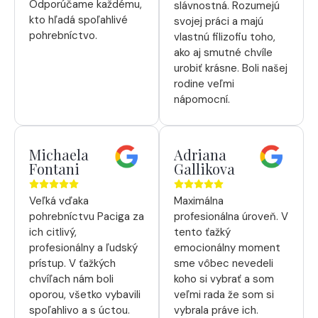
Odporúčame každému,
slávnostná. Rozumejú
kto hľadá spoľahlivé
svojej práci a majú
pohrebníctvo.
vlastnú filizofiu toho,
ako aj smutné chvíle
urobiť krásne. Boli našej
rodine veľmi
nápomocní.
Michaela
Adriana
Fontani
Gallikova
Veľká vďaka
Maximálna
pohrebníctvu Paciga za
profesionálna úroveň. V
ich citlivý,
tento ťažký
profesionálny a ľudský
emocionálny moment
prístup. V ťažkých
sme vôbec nevedeli
chvíľach nám boli
koho si vybrať a som
oporou, všetko vybavili
veľmi rada že som si
spoľahlivo a s úctou.
vybrala práve ich.