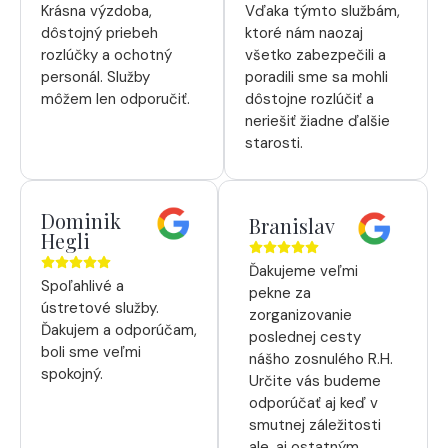
Krásna výzdoba,
Vďaka týmto službám,
dôstojný priebeh
ktoré nám naozaj
rozlúčky a ochotný
všetko zabezpečili a
personál. Služby
poradili sme sa mohli
môžem len odporučiť.
dôstojne rozlúčiť a
neriešiť žiadne ďalšie
starosti.
Dominik
Branislav
Hegli
Ďakujeme veľmi
Spoľahlivé a
pekne za
ústretové služby.
zorganizovanie
Ďakujem a odporúčam,
poslednej cesty
boli sme veľmi
nášho zosnulého R.H.
spokojný.
Určite vás budeme
odporúčať aj keď v
smutnej záležitosti
ale, aj ostatným