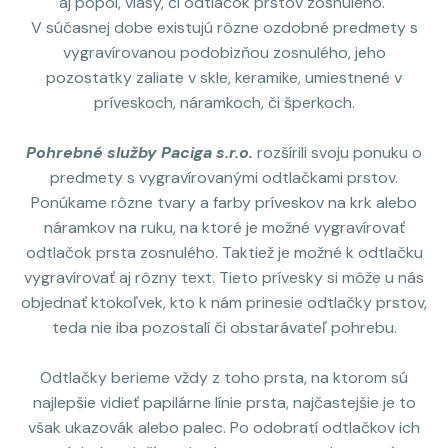
aj popol, vlasy, či odtlačok prstov zosnulého.
V súčasnej dobe existujú rôzne ozdobné predmety s
vygravírovanou podobizňou zosnulého, jeho
pozostatky zaliate v skle, keramike, umiestnené v
príveskoch, náramkoch, či šperkoch.
Pohrebné služby Paciga s.r.o.
rozšírili svoju ponuku o
predmety s vygravírovanými odtlačkami prstov.
Ponúkame rôzne tvary a farby príveskov na krk alebo
náramkov na ruku, na ktoré je možné vygravírovať
odtlačok prsta zosnulého. Taktiež je možné k odtlačku
vygravírovať aj rôzny text. Tieto prívesky si môže u nás
objednať ktokoľvek, kto k nám prinesie odtlačky prstov,
teda nie iba pozostalí či obstarávateľ pohrebu.
Odtlačky berieme vždy z toho prsta, na ktorom sú
najlepšie vidieť papilárne línie prsta, najčastejšie je to
však ukazovák alebo palec. Po odobratí odtlačkov ich