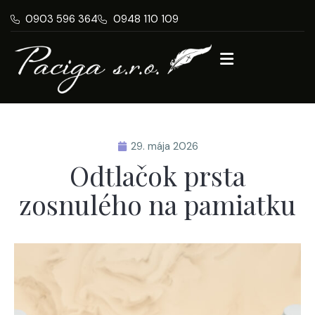
0903 596 364
0948 110 109
29. mája 2026
Odtlačok prsta
zosnulého na pamiatku