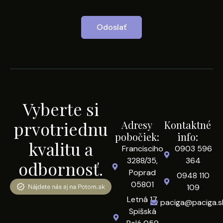
Odoslať
Vyberte si
prvotriednu
Adresy
Kontaktné
pobočiek:
info:
kvalitu a
Francisciho
0903 596
3288/35,
364
odbornosť.
Poprad
0948 110
05801
109
Letná 17,
paciga@paciga.s
Spišská