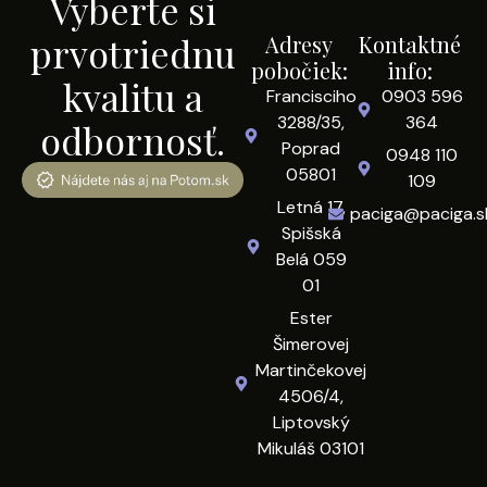
Vyberte si
prvotriednu
Adresy
Kontaktné
pobočiek:
info:
kvalitu a
Francisciho
0903 596
3288/35,
364
odbornosť.
Poprad
0948 110
05801
109
Letná 17,
paciga@paciga.s
Spišská
Belá 059
01
Ester
Šimerovej
Martinčekovej
4506/4,
Liptovský
Mikuláš 03101