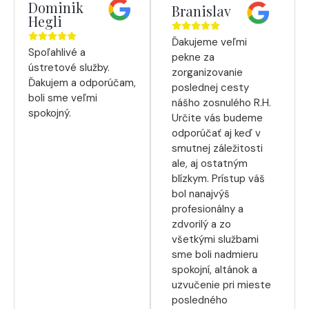
Dominik
Branislav
Hegli
Ďakujeme veľmi
Spoľahlivé a
pekne za
ústretové služby.
zorganizovanie
Ďakujem a odporúčam,
poslednej cesty
boli sme veľmi
nášho zosnulého R.H.
spokojný.
Určite vás budeme
odporúčať aj keď v
smutnej záležitosti
ale, aj ostatným
blízkym. Prístup váš
bol nanajvýš
profesionálny a
zdvorilý a zo
všetkými službami
sme boli nadmieru
spokojní, altánok a
uzvučenie pri mieste
posledného