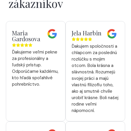
zákazníkov
Maria
Jela Harbin
Gardosova
Ďakujem spoločnosti a
Ďakujeme veľmi pekne
chlapcom za poslednú
za profesionálny a
rozlúčku s mojim
ľudský prístup.
otcom. Bola krásna a
Odporúčame každému,
slávnostná. Rozumejú
kto hľadá spoľahlivé
svojej práci a majú
pohrebníctvo.
vlastnú filizofiu toho,
ako aj smutné chvíle
urobiť krásne. Boli našej
rodine veľmi
nápomocní.