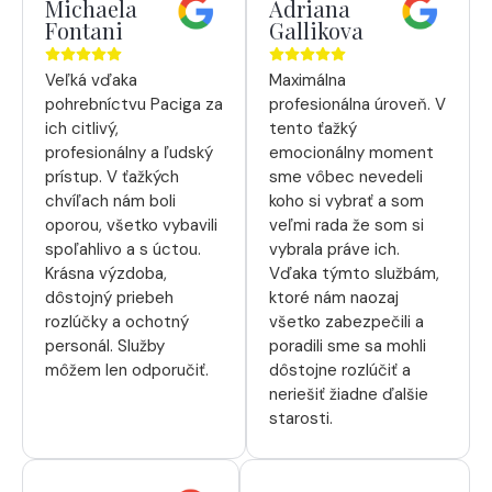
Michaela
Adriana
Fontani
Gallikova
Veľká vďaka
Maximálna
pohrebníctvu Paciga za
profesionálna úroveň. V
ich citlivý,
tento ťažký
profesionálny a ľudský
emocionálny moment
prístup. V ťažkých
sme vôbec nevedeli
chvíľach nám boli
koho si vybrať a som
oporou, všetko vybavili
veľmi rada že som si
spoľahlivo a s úctou.
vybrala práve ich.
Krásna výzdoba,
Vďaka týmto službám,
dôstojný priebeh
ktoré nám naozaj
rozlúčky a ochotný
všetko zabezpečili a
personál. Služby
poradili sme sa mohli
môžem len odporučiť.
dôstojne rozlúčiť a
neriešiť žiadne ďalšie
starosti.