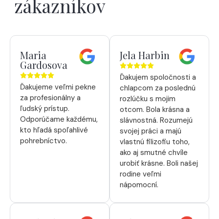
zákazníkov
Maria
Jela Harbin
Gardosova
Ďakujem spoločnosti a
Ďakujeme veľmi pekne
chlapcom za poslednú
za profesionálny a
rozlúčku s mojim
ľudský prístup.
otcom. Bola krásna a
Odporúčame každému,
slávnostná. Rozumejú
kto hľadá spoľahlivé
svojej práci a majú
pohrebníctvo.
vlastnú filizofiu toho,
ako aj smutné chvíle
urobiť krásne. Boli našej
rodine veľmi
nápomocní.