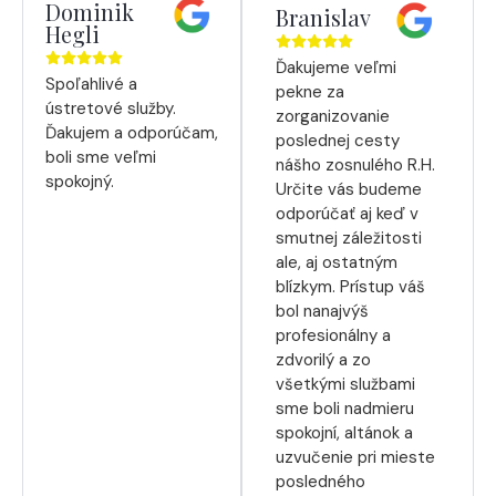
Dominik
Branislav
Hegli
Ďakujeme veľmi
Spoľahlivé a
pekne za
ústretové služby.
zorganizovanie
Ďakujem a odporúčam,
poslednej cesty
boli sme veľmi
nášho zosnulého R.H.
spokojný.
Určite vás budeme
odporúčať aj keď v
smutnej záležitosti
ale, aj ostatným
blízkym. Prístup váš
bol nanajvýš
profesionálny a
zdvorilý a zo
všetkými službami
sme boli nadmieru
spokojní, altánok a
uzvučenie pri mieste
posledného