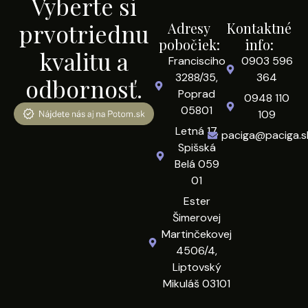
Vyberte si
prvotriednu
Adresy
Kontaktné
pobočiek:
info:
kvalitu a
Francisciho
0903 596
3288/35,
364
odbornosť.
Poprad
0948 110
05801
109
Letná 17,
paciga@paciga.s
Spišská
Belá 059
01
Ester
Šimerovej
Martinčekovej
4506/4,
Liptovský
Mikuláš 03101