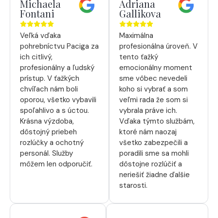
Michaela
Adriana
Fontani
Gallikova
Veľká vďaka
Maximálna
pohrebníctvu Paciga za
profesionálna úroveň. V
ich citlivý,
tento ťažký
profesionálny a ľudský
emocionálny moment
prístup. V ťažkých
sme vôbec nevedeli
chvíľach nám boli
koho si vybrať a som
oporou, všetko vybavili
veľmi rada že som si
spoľahlivo a s úctou.
vybrala práve ich.
Krásna výzdoba,
Vďaka týmto službám,
dôstojný priebeh
ktoré nám naozaj
rozlúčky a ochotný
všetko zabezpečili a
personál. Služby
poradili sme sa mohli
môžem len odporučiť.
dôstojne rozlúčiť a
neriešiť žiadne ďalšie
starosti.