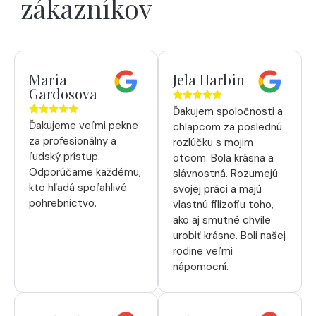
zákazníkov
Maria
Jela Harbin
Gardosova
Ďakujem spoločnosti a
Ďakujeme veľmi pekne
chlapcom za poslednú
za profesionálny a
rozlúčku s mojim
ľudský prístup.
otcom. Bola krásna a
Odporúčame každému,
slávnostná. Rozumejú
kto hľadá spoľahlivé
svojej práci a majú
pohrebníctvo.
vlastnú filizofiu toho,
ako aj smutné chvíle
urobiť krásne. Boli našej
rodine veľmi
nápomocní.