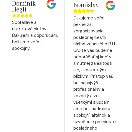
Dominik
Branislav
Hegli
Ďakujeme veľmi
Spoľahlivé a
pekne za
ústretové služby.
zorganizovanie
Ďakujem a odporúčam,
poslednej cesty
boli sme veľmi
nášho zosnulého R.H.
spokojný.
Určite vás budeme
odporúčať aj keď v
smutnej záležitosti
ale, aj ostatným
blízkym. Prístup váš
bol nanajvýš
profesionálny a
zdvorilý a zo
všetkými službami
sme boli nadmieru
spokojní, altánok a
uzvučenie pri mieste
posledného