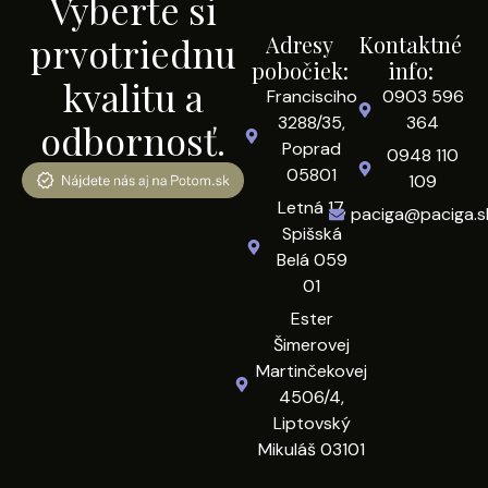
Vyberte si
prvotriednu
Adresy
Kontaktné
pobočiek:
info:
kvalitu a
Francisciho
0903 596
3288/35,
364
odbornosť.
Poprad
0948 110
05801
109
Letná 17,
paciga@paciga.s
Spišská
Belá 059
01
Ester
Šimerovej
Martinčekovej
4506/4,
Liptovský
Mikuláš 03101