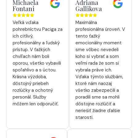
Michaela
Adriana
Fontani
Gallikova
Veľká vďaka
Maximálna
pohrebníctvu Paciga za
profesionálna úroveň. V
ich citlivý,
tento ťažký
profesionálny a ľudský
emocionálny moment
prístup. V ťažkých
sme vôbec nevedeli
chvíľach nám boli
koho si vybrať a som
oporou, všetko vybavili
veľmi rada že som si
spoľahlivo a s úctou.
vybrala práve ich.
Krásna výzdoba,
Vďaka týmto službám,
dôstojný priebeh
ktoré nám naozaj
rozlúčky a ochotný
všetko zabezpečili a
personál. Služby
poradili sme sa mohli
môžem len odporučiť.
dôstojne rozlúčiť a
neriešiť žiadne ďalšie
starosti.