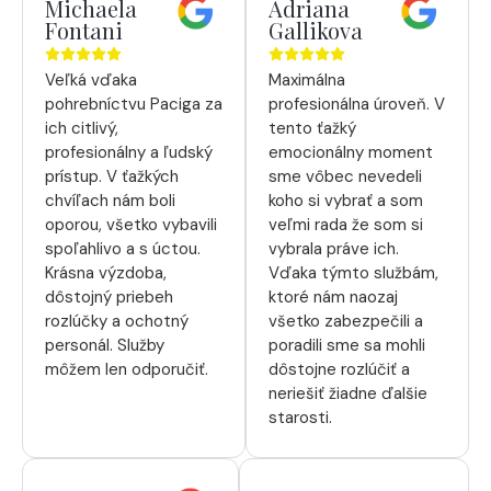
Michaela
Adriana
Fontani
Gallikova
Veľká vďaka
Maximálna
pohrebníctvu Paciga za
profesionálna úroveň. V
ich citlivý,
tento ťažký
profesionálny a ľudský
emocionálny moment
prístup. V ťažkých
sme vôbec nevedeli
chvíľach nám boli
koho si vybrať a som
oporou, všetko vybavili
veľmi rada že som si
spoľahlivo a s úctou.
vybrala práve ich.
Krásna výzdoba,
Vďaka týmto službám,
dôstojný priebeh
ktoré nám naozaj
rozlúčky a ochotný
všetko zabezpečili a
personál. Služby
poradili sme sa mohli
môžem len odporučiť.
dôstojne rozlúčiť a
neriešiť žiadne ďalšie
starosti.