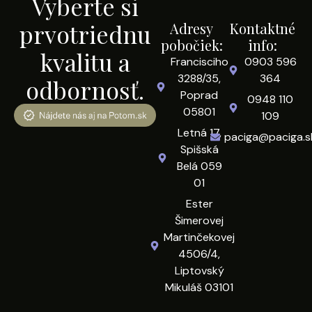
Vyberte si
prvotriednu
Adresy
Kontaktné
pobočiek:
info:
kvalitu a
Francisciho
0903 596
3288/35,
364
odbornosť.
Poprad
0948 110
05801
109
Letná 17,
paciga@paciga.s
Spišská
Belá 059
01
Ester
Šimerovej
Martinčekovej
4506/4,
Liptovský
Mikuláš 03101