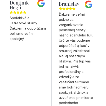
Dominik
Branislav
Hegli
Ďakujeme veľmi
Spoľahlivé a
pekne za
ústretové služby.
zorganizovanie
Ďakujem a odporúčam,
poslednej cesty
boli sme veľmi
nášho zosnulého R.H.
spokojný.
Určite vás budeme
odporúčať aj keď v
smutnej záležitosti
ale, aj ostatným
blízkym. Prístup váš
bol nanajvýš
profesionálny a
zdvorilý a zo
všetkými službami
sme boli nadmieru
spokojní, altánok a
uzvučenie pri mieste
posledného