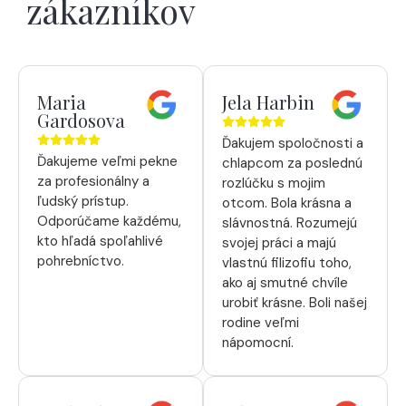
zákazníkov
Maria
Jela Harbin
Gardosova
Ďakujem spoločnosti a
Ďakujeme veľmi pekne
chlapcom za poslednú
za profesionálny a
rozlúčku s mojim
ľudský prístup.
otcom. Bola krásna a
Odporúčame každému,
slávnostná. Rozumejú
kto hľadá spoľahlivé
svojej práci a majú
pohrebníctvo.
vlastnú filizofiu toho,
ako aj smutné chvíle
urobiť krásne. Boli našej
rodine veľmi
nápomocní.