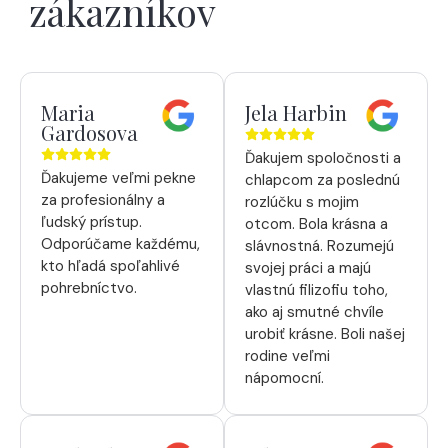
zákazníkov
Maria
Jela Harbin
Gardosova
Ďakujem spoločnosti a
Ďakujeme veľmi pekne
chlapcom za poslednú
za profesionálny a
rozlúčku s mojim
ľudský prístup.
otcom. Bola krásna a
Odporúčame každému,
slávnostná. Rozumejú
kto hľadá spoľahlivé
svojej práci a majú
pohrebníctvo.
vlastnú filizofiu toho,
ako aj smutné chvíle
urobiť krásne. Boli našej
rodine veľmi
nápomocní.