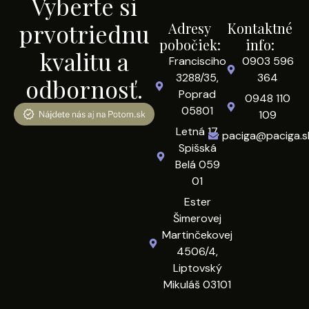
Vyberte si
prvotriednu
Adresy
Kontaktné
pobočiek:
info:
kvalitu a
Francisciho
0903 596
3288/35,
364
odbornosť.
Poprad
0948 110
05801
109
Letná 17,
paciga@paciga.s
Spišská
Belá 059
01
Ester
Šimerovej
Martinčekovej
4506/4,
Liptovský
Mikuláš 03101