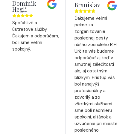
Dominik
Branislav
Hegli
Ďakujeme veľmi
Spoľahlivé a
pekne za
ústretové služby.
zorganizovanie
Ďakujem a odporúčam,
poslednej cesty
boli sme veľmi
nášho zosnulého R.H.
spokojný.
Určite vás budeme
odporúčať aj keď v
smutnej záležitosti
ale, aj ostatným
blízkym. Prístup váš
bol nanajvýš
profesionálny a
zdvorilý a zo
všetkými službami
sme boli nadmieru
spokojní, altánok a
uzvučenie pri mieste
posledného