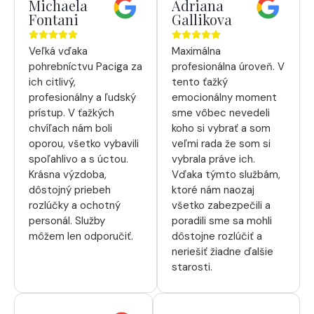
Michaela
Adriana
Fontani
Gallikova
Veľká vďaka
Maximálna
pohrebníctvu Paciga za
profesionálna úroveň. V
ich citlivý,
tento ťažký
profesionálny a ľudský
emocionálny moment
prístup. V ťažkých
sme vôbec nevedeli
chvíľach nám boli
koho si vybrať a som
oporou, všetko vybavili
veľmi rada že som si
spoľahlivo a s úctou.
vybrala práve ich.
Krásna výzdoba,
Vďaka týmto službám,
dôstojný priebeh
ktoré nám naozaj
rozlúčky a ochotný
všetko zabezpečili a
personál. Služby
poradili sme sa mohli
môžem len odporučiť.
dôstojne rozlúčiť a
neriešiť žiadne ďalšie
starosti.