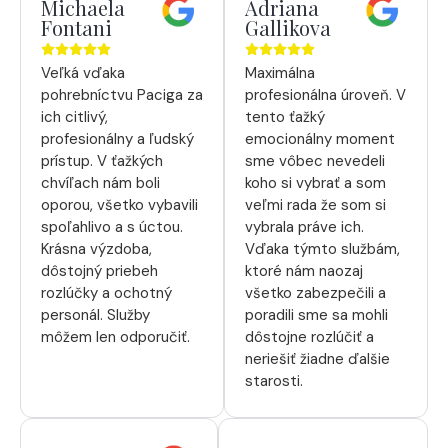
Michaela
Adriana
Fontani
Gallikova
Veľká vďaka
Maximálna
pohrebníctvu Paciga za
profesionálna úroveň. V
ich citlivý,
tento ťažký
profesionálny a ľudský
emocionálny moment
prístup. V ťažkých
sme vôbec nevedeli
chvíľach nám boli
koho si vybrať a som
oporou, všetko vybavili
veľmi rada že som si
spoľahlivo a s úctou.
vybrala práve ich.
Krásna výzdoba,
Vďaka týmto službám,
dôstojný priebeh
ktoré nám naozaj
rozlúčky a ochotný
všetko zabezpečili a
personál. Služby
poradili sme sa mohli
môžem len odporučiť.
dôstojne rozlúčiť a
neriešiť žiadne ďalšie
starosti.