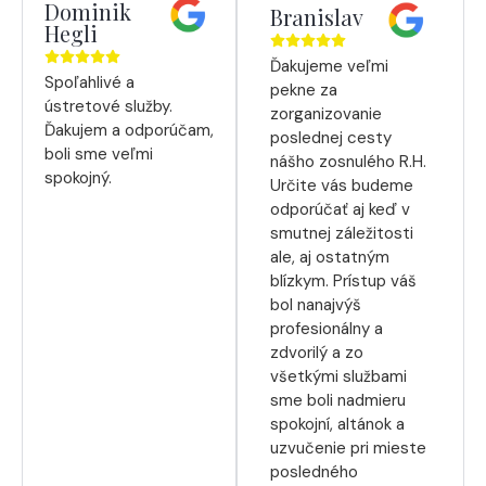
Dominik
Branislav
Hegli
Ďakujeme veľmi
Spoľahlivé a
pekne za
ústretové služby.
zorganizovanie
Ďakujem a odporúčam,
poslednej cesty
boli sme veľmi
nášho zosnulého R.H.
spokojný.
Určite vás budeme
odporúčať aj keď v
smutnej záležitosti
ale, aj ostatným
blízkym. Prístup váš
bol nanajvýš
profesionálny a
zdvorilý a zo
všetkými službami
sme boli nadmieru
spokojní, altánok a
uzvučenie pri mieste
posledného