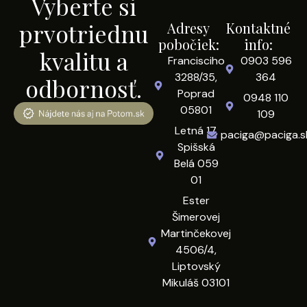
Vyberte si
prvotriednu
Adresy
Kontaktné
pobočiek:
info:
kvalitu a
Francisciho
0903 596
3288/35,
364
odbornosť.
Poprad
0948 110
05801
109
Letná 17,
paciga@paciga.s
Spišská
Belá 059
01
Ester
Šimerovej
Martinčekovej
4506/4,
Liptovský
Mikuláš 03101