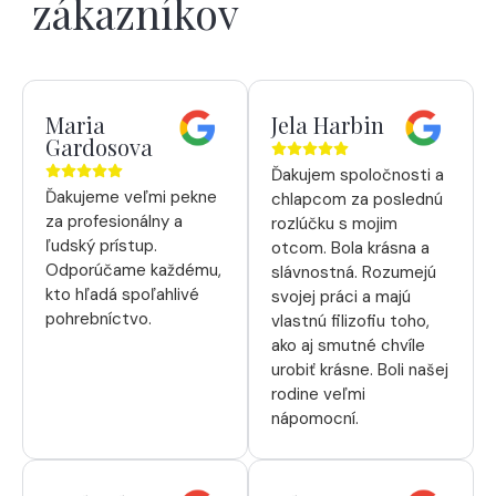
zákazníkov
Maria
Jela Harbin
Gardosova
Ďakujem spoločnosti a
Ďakujeme veľmi pekne
chlapcom za poslednú
za profesionálny a
rozlúčku s mojim
ľudský prístup.
otcom. Bola krásna a
Odporúčame každému,
slávnostná. Rozumejú
kto hľadá spoľahlivé
svojej práci a majú
pohrebníctvo.
vlastnú filizofiu toho,
ako aj smutné chvíle
urobiť krásne. Boli našej
rodine veľmi
nápomocní.