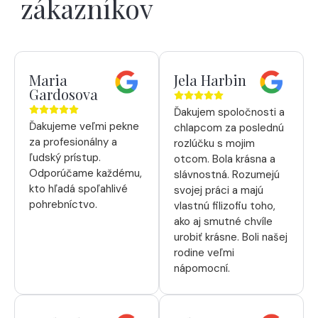
zákazníkov
Maria
Jela Harbin
Gardosova
Ďakujem spoločnosti a
Ďakujeme veľmi pekne
chlapcom za poslednú
za profesionálny a
rozlúčku s mojim
ľudský prístup.
otcom. Bola krásna a
Odporúčame každému,
slávnostná. Rozumejú
kto hľadá spoľahlivé
svojej práci a majú
pohrebníctvo.
vlastnú filizofiu toho,
ako aj smutné chvíle
urobiť krásne. Boli našej
rodine veľmi
nápomocní.