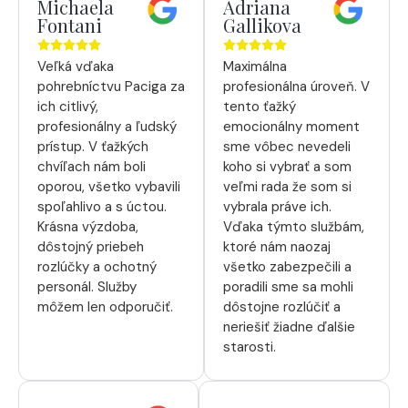
Michaela
Adriana
Fontani
Gallikova
Veľká vďaka
Maximálna
pohrebníctvu Paciga za
profesionálna úroveň. V
ich citlivý,
tento ťažký
profesionálny a ľudský
emocionálny moment
prístup. V ťažkých
sme vôbec nevedeli
chvíľach nám boli
koho si vybrať a som
oporou, všetko vybavili
veľmi rada že som si
spoľahlivo a s úctou.
vybrala práve ich.
Krásna výzdoba,
Vďaka týmto službám,
dôstojný priebeh
ktoré nám naozaj
rozlúčky a ochotný
všetko zabezpečili a
personál. Služby
poradili sme sa mohli
môžem len odporučiť.
dôstojne rozlúčiť a
neriešiť žiadne ďalšie
starosti.