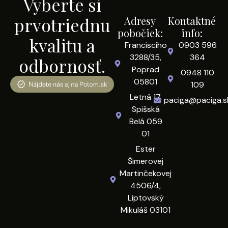
Vyberte si
prvotriednu
Adresy
Kontaktné
pobočiek:
info:
kvalitu a
Francisciho
0903 596
3288/35,
364
odbornosť.
Poprad
0948 110
05801
109
Letná 17,
paciga@paciga.s
Spišská
Belá 059
01
Ester
Šimerovej
Martinčekovej
4506/4,
Liptovský
Mikuláš 03101