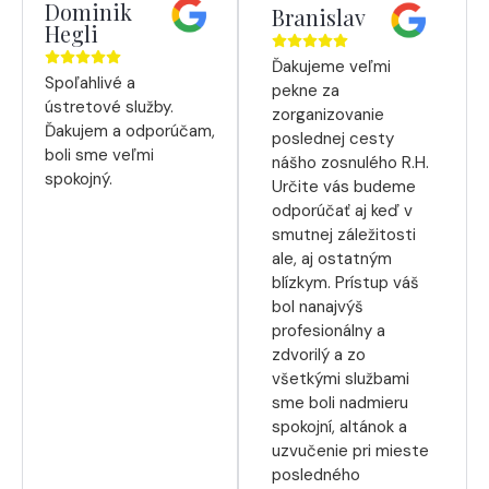
Dominik
Branislav
Hegli
Ďakujeme veľmi
Spoľahlivé a
pekne za
ústretové služby.
zorganizovanie
Ďakujem a odporúčam,
poslednej cesty
boli sme veľmi
nášho zosnulého R.H.
spokojný.
Určite vás budeme
odporúčať aj keď v
smutnej záležitosti
ale, aj ostatným
blízkym. Prístup váš
bol nanajvýš
profesionálny a
zdvorilý a zo
všetkými službami
sme boli nadmieru
spokojní, altánok a
uzvučenie pri mieste
posledného