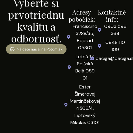
Vyberte si
prvotriednu
Adresy
Kontaktné
pobočiek:
info:
kvalitu a
Francisciho
0903 596
3288/35,
364
odbornosť.
Poprad
0948 110
05801
109
Letná 17,
paciga@paciga.s
Spišská
Belá 059
01
Ester
Šimerovej
Martinčekovej
4506/4,
Liptovský
Mikuláš 03101