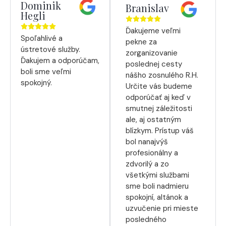
Dominik
Branislav
Hegli
Ďakujeme veľmi
Spoľahlivé a
pekne za
ústretové služby.
zorganizovanie
Ďakujem a odporúčam,
poslednej cesty
boli sme veľmi
nášho zosnulého R.H.
spokojný.
Určite vás budeme
odporúčať aj keď v
smutnej záležitosti
ale, aj ostatným
blízkym. Prístup váš
bol nanajvýš
profesionálny a
zdvorilý a zo
všetkými službami
sme boli nadmieru
spokojní, altánok a
uzvučenie pri mieste
posledného