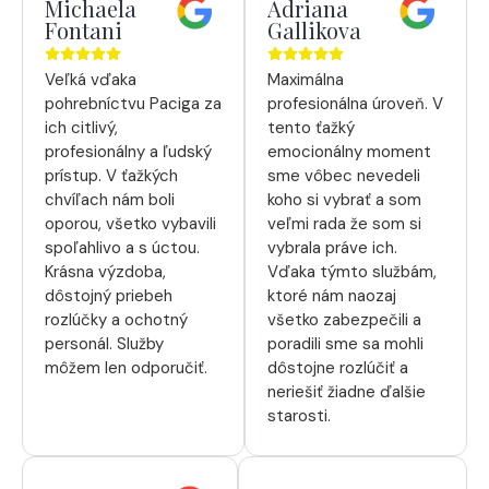
Michaela
Adriana
Fontani
Gallikova
Veľká vďaka
Maximálna
pohrebníctvu Paciga za
profesionálna úroveň. V
ich citlivý,
tento ťažký
profesionálny a ľudský
emocionálny moment
prístup. V ťažkých
sme vôbec nevedeli
chvíľach nám boli
koho si vybrať a som
oporou, všetko vybavili
veľmi rada že som si
spoľahlivo a s úctou.
vybrala práve ich.
Krásna výzdoba,
Vďaka týmto službám,
dôstojný priebeh
ktoré nám naozaj
rozlúčky a ochotný
všetko zabezpečili a
personál. Služby
poradili sme sa mohli
môžem len odporučiť.
dôstojne rozlúčiť a
neriešiť žiadne ďalšie
starosti.