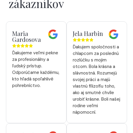
zákazníkov
Maria
Jela Harbin
Gardosova
Ďakujem spoločnosti a
Ďakujeme veľmi pekne
chlapcom za poslednú
za profesionálny a
rozlúčku s mojim
ľudský prístup.
otcom. Bola krásna a
Odporúčame každému,
slávnostná. Rozumejú
kto hľadá spoľahlivé
svojej práci a majú
pohrebníctvo.
vlastnú filizofiu toho,
ako aj smutné chvíle
urobiť krásne. Boli našej
rodine veľmi
nápomocní.