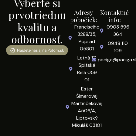
Vyberte si
prvotriednu
Adresy
Kontaktné
pobočiek:
info:
kvalitu a
Francisciho
0903 596
3288/35,
364
odbornosť.
Poprad
0948 110
05801
109
Letná 17,
paciga@paciga.s
Spišská
Belá 059
01
Ester
Šimerovej
Martinčekovej
4506/4,
Liptovský
Mikuláš 03101