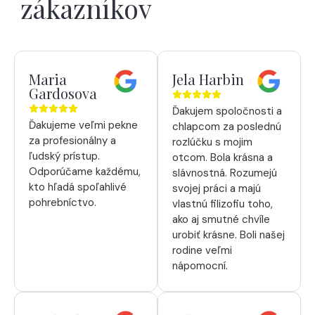
zákazníkov
Maria
Jela Harbin
Gardosova
Ďakujem spoločnosti a
Ďakujeme veľmi pekne
chlapcom za poslednú
za profesionálny a
rozlúčku s mojim
ľudský prístup.
otcom. Bola krásna a
Odporúčame každému,
slávnostná. Rozumejú
kto hľadá spoľahlivé
svojej práci a majú
pohrebníctvo.
vlastnú filizofiu toho,
ako aj smutné chvíle
urobiť krásne. Boli našej
rodine veľmi
nápomocní.