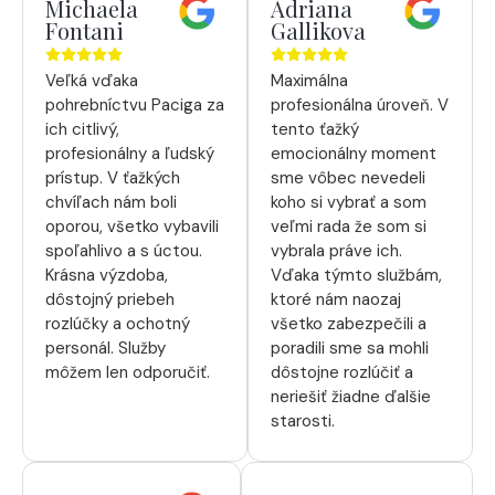
Michaela
Adriana
Fontani
Gallikova
Veľká vďaka
Maximálna
pohrebníctvu Paciga za
profesionálna úroveň. V
ich citlivý,
tento ťažký
profesionálny a ľudský
emocionálny moment
prístup. V ťažkých
sme vôbec nevedeli
chvíľach nám boli
koho si vybrať a som
oporou, všetko vybavili
veľmi rada že som si
spoľahlivo a s úctou.
vybrala práve ich.
Krásna výzdoba,
Vďaka týmto službám,
dôstojný priebeh
ktoré nám naozaj
rozlúčky a ochotný
všetko zabezpečili a
personál. Služby
poradili sme sa mohli
môžem len odporučiť.
dôstojne rozlúčiť a
neriešiť žiadne ďalšie
starosti.