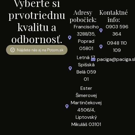
Vyberte si
prvotriednu
Adresy
Kontaktné
pobočiek:
info:
kvalitu a
Francisciho
0903 596
3288/35,
364
odbornosť.
Poprad
0948 110
05801
109
Letná 17,
paciga@paciga.s
Spišská
Belá 059
01
Ester
Šimerovej
Martinčekovej
4506/4,
Liptovský
Mikuláš 03101