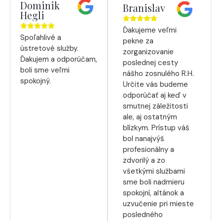
Dominik
Branislav
Hegli
Ďakujeme veľmi
Spoľahlivé a
pekne za
ústretové služby.
zorganizovanie
Ďakujem a odporúčam,
poslednej cesty
boli sme veľmi
nášho zosnulého R.H.
spokojný.
Určite vás budeme
odporúčať aj keď v
smutnej záležitosti
ale, aj ostatným
blízkym. Prístup váš
bol nanajvýš
profesionálny a
zdvorilý a zo
všetkými službami
sme boli nadmieru
spokojní, altánok a
uzvučenie pri mieste
posledného