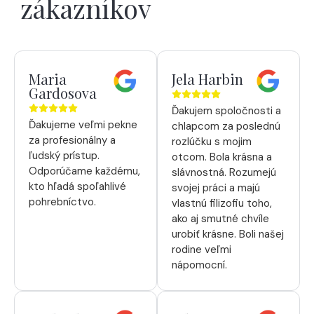
zákazníkov
Maria
Jela Harbin
Gardosova
Ďakujem spoločnosti a
Ďakujeme veľmi pekne
chlapcom za poslednú
za profesionálny a
rozlúčku s mojim
ľudský prístup.
otcom. Bola krásna a
Odporúčame každému,
slávnostná. Rozumejú
kto hľadá spoľahlivé
svojej práci a majú
pohrebníctvo.
vlastnú filizofiu toho,
ako aj smutné chvíle
urobiť krásne. Boli našej
rodine veľmi
nápomocní.