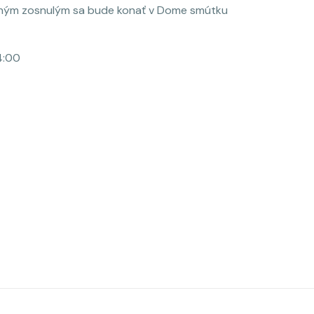
ahým zosnulým sa bude konať v Dome smútku
4:00