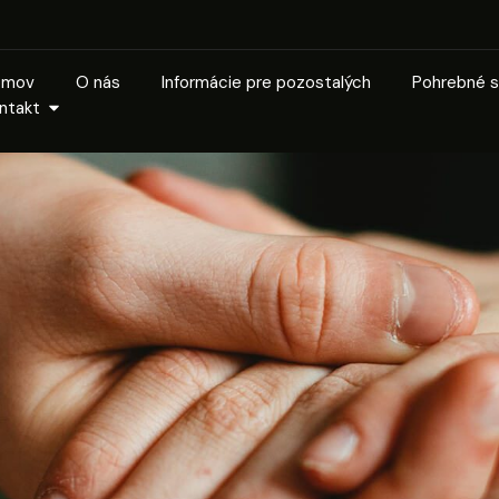
omov
O nás
Informácie pre pozostalých
Pohrebné s
ntakt