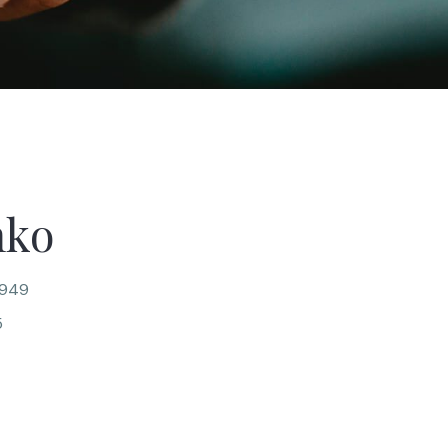
nko
1949
5