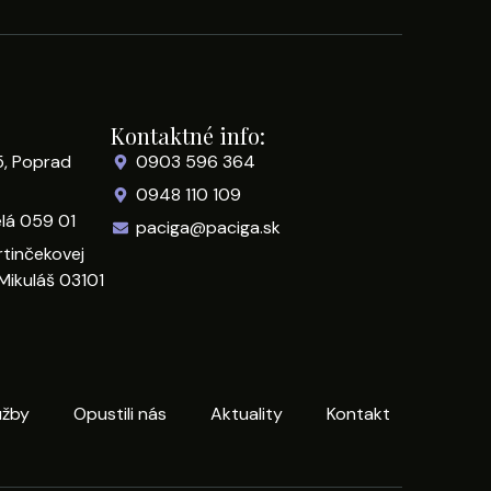
Kontaktné info:
5, Poprad
0903 596 364
0948 110 109
elá 059 01
paciga@paciga.sk
rtinčekovej
Mikuláš 03101
užby
Opustili nás
Aktuality
Kontakt