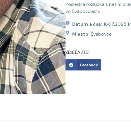
Posledná rozlúčka s našim dr
vo Švábovciach.
Dátum a čas:
16.07.2025 1
Miesto:
Švábovce
ZDIEĽAJTE:
Facebook