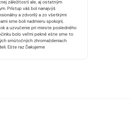
nej záležitosti ale, aj ostatným
kym. Prístup váš bol nanajvýš
esionálny a zdvorilý a zo všetkými
bami sme boli nadmieru spokojní,
nok a uzvučenie pri mieste posledného
činku bolo veľmi pekné ešte sme to
ných smútočných zhromaždeniach
deli. Ešte raz Ďakujeme