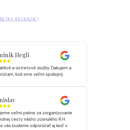
ŠETKY RECENZIE
inik Hegli
ahlivé a ústretové služby. Ďakujem a
rúčam, boli sme veľmi spokojný.
nislav
jeme veľmi pekne za zorganizovanie
ednej cesty nášho zosnulého R.H.
te vás budeme odporúčať aj keď v