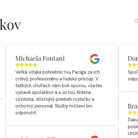
íkov
V
Michaela Fontani
Dom
Veľká vďaka pohrebníctvu Paciga za ich
Spoľ
citlivý, profesionálny a ľudský prístup. V
odpo
ťažkých chvíľach nám boli oporou, všetko
vybavili spoľahlivo a s úctou. Krásna
výzdoba, dôstojný priebeh rozlúčky a
Bra
ochotný personál. Služby môžem len
odporučiť.
Ďaku
posl
Urči