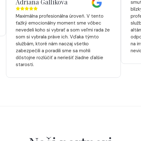
Adriana Gallikova
smut
blíz
Maximálna profesionálna úroveň. V tento
prof
ťažký emocionálny moment sme vôbec
služ
nevedeli koho si vybrať a som veľmi rada že
altá
som si vybrala práve ich. Vďaka týmto
odpo
službám, ktoré nám naozaj všetko
na i
zabezpečili a poradili sme sa mohli
nevi
dôstojne rozlúčiť a neriešiť žiadne ďalšie
starosti.