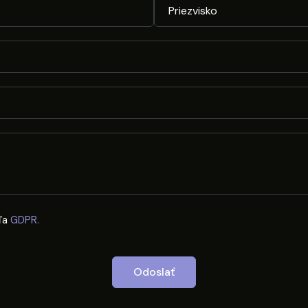
ľa
GDPR.
Odoslať