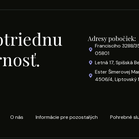
otriednu
Adresy pobočiek:
Francisciho 3288/3
rnosť.
05801
Letná 17, Spišská B
Ester Šimerovej Ma
4506/4, Liptovský 
O nás
Informácie pre pozostalých
Pohrebné sl