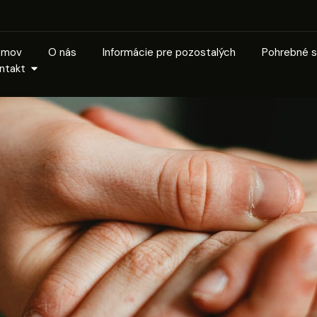
omov
O nás
Informácie pre pozostalých
Pohrebné s
ntakt