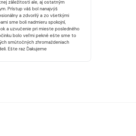
nej záležitosti ale, aj ostatným
kym. Prístup váš bol nanajvýš
esionálny a zdvorilý a zo všetkými
bami sme boli nadmieru spokojní,
nok a uzvučenie pri mieste posledného
činku bolo veľmi pekné ešte sme to
ných smútočných zhromaždeniach
deli. Ešte raz Ďakujeme