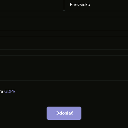
ľa
GDPR.
Odoslať