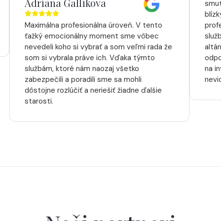
Adriana Gallikova
smut
blíz
Maximálna profesionálna úroveň. V tento
prof
ťažký emocionálny moment sme vôbec
služ
nevedeli koho si vybrať a som veľmi rada že
altá
som si vybrala práve ich. Vďaka týmto
odpo
službám, ktoré nám naozaj všetko
na i
zabezpečili a poradili sme sa mohli
nevi
dôstojne rozlúčiť a neriešiť žiadne ďalšie
starosti.