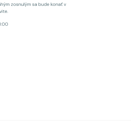
ahým zosnulým sa bude konať v
ite.
3:00