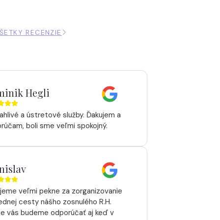
ŠETKY RECENZIE
inik Hegli
ahlivé a ústretové služby. Ďakujem a
rúčam, boli sme veľmi spokojný.
nislav
jeme veľmi pekne za zorganizovanie
ednej cesty nášho zosnulého R.H.
te vás budeme odporúčať aj keď v