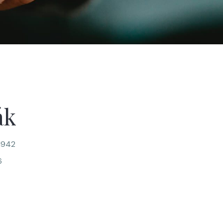
ák
1942
6