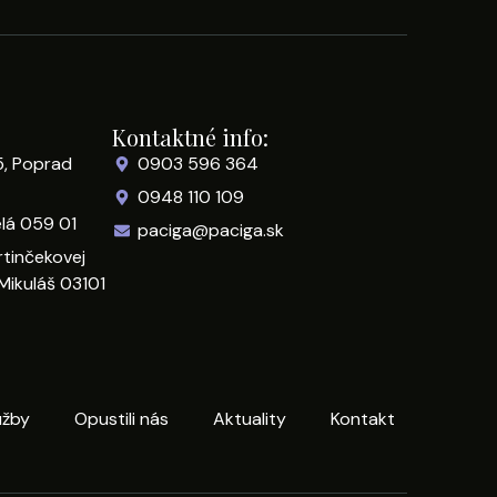
Kontaktné info:
5, Poprad
0903 596 364
0948 110 109
elá 059 01
paciga@paciga.sk
rtinčekovej
Mikuláš 03101
užby
Opustili nás
Aktuality
Kontakt