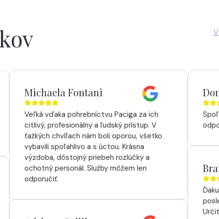
íkov
V
Michaela Fontani
Dom
Veľká vďaka pohrebníctvu Paciga za ich
Spoľ
citlivý, profesionálny a ľudský prístup. V
odpo
ťažkých chvíľach nám boli oporou, všetko
vybavili spoľahlivo a s úctou. Krásna
výzdoba, dôstojný priebeh rozlúčky a
Bra
ochotný personál. Služby môžem len
odporučiť.
Ďaku
posl
Urči