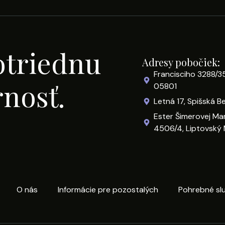
otriednu
Adresy pobočiek:
Francisciho 3288/3
rnosť.
05801
Letná 17, Spišská B
Ester Šimerovej Ma
4506/4, Liptovský 
O nás
Informácie pre pozostalých
Pohrebné sl