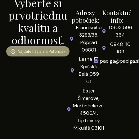
Vyberte si
prvotriednu
Adresy
Kontaktné
pobočiek:
info:
kvalitu a
Francisciho
0903 596
3288/35,
364
odbornosť.
Poprad
0948 110
05801
109
Letná 17,
paciga@paciga.s
Spišská
Belá 059
01
Ester
Šimerovej
Martinčekovej
4506/4,
Liptovský
Mikuláš 03101