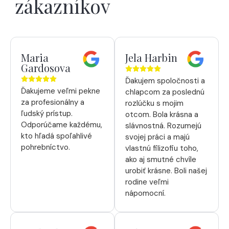
zákazníkov
Maria
Jela Harbin
Gardosova
Ďakujem spoločnosti a
Ďakujeme veľmi pekne
chlapcom za poslednú
za profesionálny a
rozlúčku s mojim
ľudský prístup.
otcom. Bola krásna a
Odporúčame každému,
slávnostná. Rozumejú
kto hľadá spoľahlivé
svojej práci a majú
pohrebníctvo.
vlastnú filizofiu toho,
ako aj smutné chvíle
urobiť krásne. Boli našej
rodine veľmi
nápomocní.