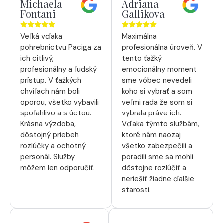
Michaela
Adriana
Fontani
Gallikova
Veľká vďaka
Maximálna
pohrebníctvu Paciga za
profesionálna úroveň. V
ich citlivý,
tento ťažký
profesionálny a ľudský
emocionálny moment
prístup. V ťažkých
sme vôbec nevedeli
chvíľach nám boli
koho si vybrať a som
oporou, všetko vybavili
veľmi rada že som si
spoľahlivo a s úctou.
vybrala práve ich.
Krásna výzdoba,
Vďaka týmto službám,
dôstojný priebeh
ktoré nám naozaj
rozlúčky a ochotný
všetko zabezpečili a
personál. Služby
poradili sme sa mohli
môžem len odporučiť.
dôstojne rozlúčiť a
neriešiť žiadne ďalšie
starosti.