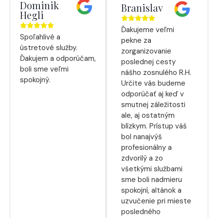
Dominik
Branislav
Hegli
Ďakujeme veľmi
Spoľahlivé a
pekne za
ústretové služby.
zorganizovanie
Ďakujem a odporúčam,
poslednej cesty
boli sme veľmi
nášho zosnulého R.H.
spokojný.
Určite vás budeme
odporúčať aj keď v
smutnej záležitosti
ale, aj ostatným
blízkym. Prístup váš
bol nanajvýš
profesionálny a
zdvorilý a zo
všetkými službami
sme boli nadmieru
spokojní, altánok a
uzvučenie pri mieste
posledného