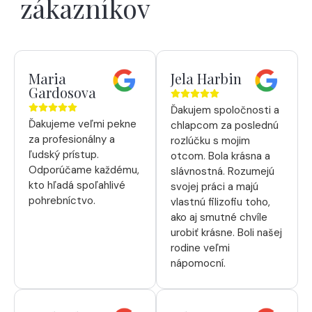
zákazníkov
Maria
Jela Harbin
Gardosova
Ďakujem spoločnosti a
Ďakujeme veľmi pekne
chlapcom za poslednú
za profesionálny a
rozlúčku s mojim
ľudský prístup.
otcom. Bola krásna a
Odporúčame každému,
slávnostná. Rozumejú
kto hľadá spoľahlivé
svojej práci a majú
pohrebníctvo.
vlastnú filizofiu toho,
ako aj smutné chvíle
urobiť krásne. Boli našej
rodine veľmi
nápomocní.