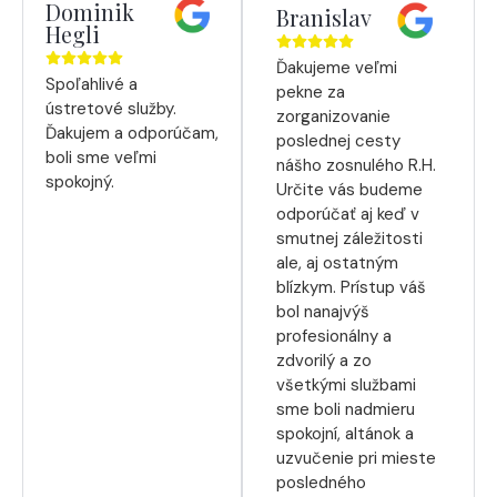
Dominik
Branislav
Hegli
Ďakujeme veľmi
Spoľahlivé a
pekne za
ústretové služby.
zorganizovanie
Ďakujem a odporúčam,
poslednej cesty
boli sme veľmi
nášho zosnulého R.H.
spokojný.
Určite vás budeme
odporúčať aj keď v
smutnej záležitosti
ale, aj ostatným
blízkym. Prístup váš
bol nanajvýš
profesionálny a
zdvorilý a zo
všetkými službami
sme boli nadmieru
spokojní, altánok a
uzvučenie pri mieste
posledného