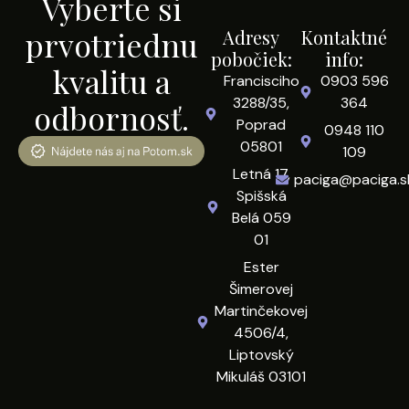
Vyberte si
prvotriednu
Adresy
Kontaktné
pobočiek:
info:
kvalitu a
Francisciho
0903 596
3288/35,
364
odbornosť.
Poprad
0948 110
05801
109
Letná 17,
paciga@paciga.s
Spišská
Belá 059
01
Ester
Šimerovej
Martinčekovej
4506/4,
Liptovský
Mikuláš 03101