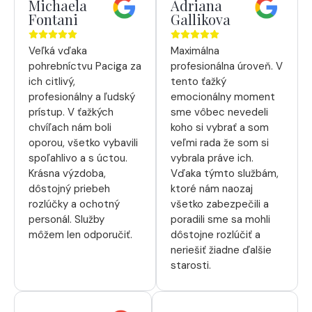
Michaela
Adriana
Fontani
Gallikova
Veľká vďaka
Maximálna
pohrebníctvu Paciga za
profesionálna úroveň. V
ich citlivý,
tento ťažký
profesionálny a ľudský
emocionálny moment
prístup. V ťažkých
sme vôbec nevedeli
chvíľach nám boli
koho si vybrať a som
oporou, všetko vybavili
veľmi rada že som si
spoľahlivo a s úctou.
vybrala práve ich.
Krásna výzdoba,
Vďaka týmto službám,
dôstojný priebeh
ktoré nám naozaj
rozlúčky a ochotný
všetko zabezpečili a
personál. Služby
poradili sme sa mohli
môžem len odporučiť.
dôstojne rozlúčiť a
neriešiť žiadne ďalšie
starosti.