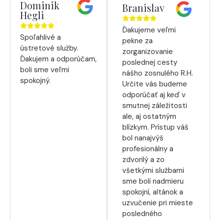
Dominik
Branislav
Hegli
Ďakujeme veľmi
Spoľahlivé a
pekne za
ústretové služby.
zorganizovanie
Ďakujem a odporúčam,
poslednej cesty
boli sme veľmi
nášho zosnulého R.H.
spokojný.
Určite vás budeme
odporúčať aj keď v
smutnej záležitosti
ale, aj ostatným
blízkym. Prístup váš
bol nanajvýš
profesionálny a
zdvorilý a zo
všetkými službami
sme boli nadmieru
spokojní, altánok a
uzvučenie pri mieste
posledného