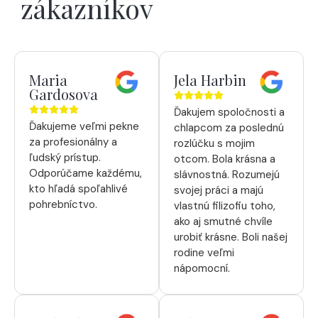
zákazníkov
Maria
Jela Harbin
Gardosova
Ďakujem spoločnosti a
Ďakujeme veľmi pekne
chlapcom za poslednú
za profesionálny a
rozlúčku s mojim
ľudský prístup.
otcom. Bola krásna a
Odporúčame každému,
slávnostná. Rozumejú
kto hľadá spoľahlivé
svojej práci a majú
pohrebníctvo.
vlastnú filizofiu toho,
ako aj smutné chvíle
urobiť krásne. Boli našej
rodine veľmi
nápomocní.