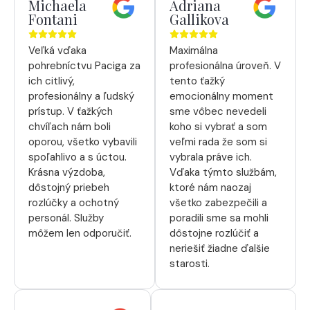
Michaela
Adriana
Fontani
Gallikova
Veľká vďaka
Maximálna
pohrebníctvu Paciga za
profesionálna úroveň. V
ich citlivý,
tento ťažký
profesionálny a ľudský
emocionálny moment
prístup. V ťažkých
sme vôbec nevedeli
chvíľach nám boli
koho si vybrať a som
oporou, všetko vybavili
veľmi rada že som si
spoľahlivo a s úctou.
vybrala práve ich.
Krásna výzdoba,
Vďaka týmto službám,
dôstojný priebeh
ktoré nám naozaj
rozlúčky a ochotný
všetko zabezpečili a
personál. Služby
poradili sme sa mohli
môžem len odporučiť.
dôstojne rozlúčiť a
neriešiť žiadne ďalšie
starosti.