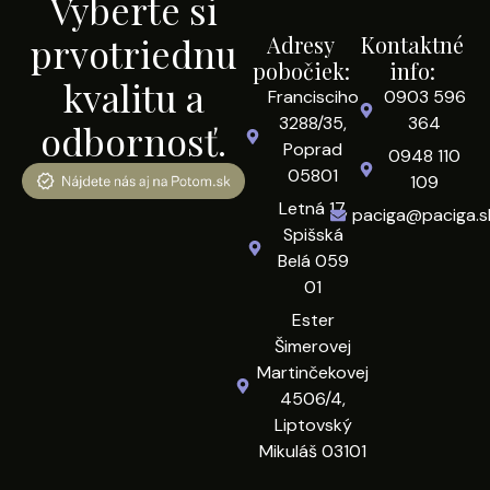
Vyberte si
prvotriednu
Adresy
Kontaktné
pobočiek:
info:
kvalitu a
Francisciho
0903 596
3288/35,
364
odbornosť.
Poprad
0948 110
05801
109
Letná 17,
paciga@paciga.s
Spišská
Belá 059
01
Ester
Šimerovej
Martinčekovej
4506/4,
Liptovský
Mikuláš 03101