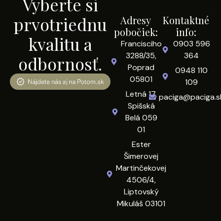
Vyberte si
prvotriednu
Adresy
Kontaktné
pobočiek:
info:
kvalitu a
Francisciho
0903 596
3288/35,
364
odbornosť.
Poprad
0948 110
05801
109
Letná 17,
paciga@paciga.s
Spišská
Belá 059
01
Ester
Šimerovej
Martinčekovej
4506/4,
Liptovský
Mikuláš 03101