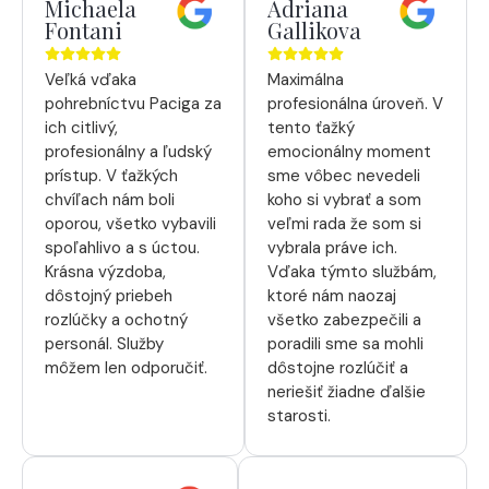
Michaela
Adriana
Fontani
Gallikova
Veľká vďaka
Maximálna
pohrebníctvu Paciga za
profesionálna úroveň. V
ich citlivý,
tento ťažký
profesionálny a ľudský
emocionálny moment
prístup. V ťažkých
sme vôbec nevedeli
chvíľach nám boli
koho si vybrať a som
oporou, všetko vybavili
veľmi rada že som si
spoľahlivo a s úctou.
vybrala práve ich.
Krásna výzdoba,
Vďaka týmto službám,
dôstojný priebeh
ktoré nám naozaj
rozlúčky a ochotný
všetko zabezpečili a
personál. Služby
poradili sme sa mohli
môžem len odporučiť.
dôstojne rozlúčiť a
neriešiť žiadne ďalšie
starosti.