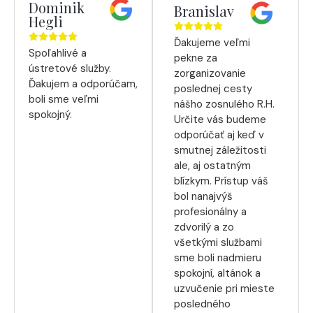
Dominik
Branislav
Hegli
Ďakujeme veľmi
Spoľahlivé a
pekne za
ústretové služby.
zorganizovanie
Ďakujem a odporúčam,
poslednej cesty
boli sme veľmi
nášho zosnulého R.H.
spokojný.
Určite vás budeme
odporúčať aj keď v
smutnej záležitosti
ale, aj ostatným
blízkym. Prístup váš
bol nanajvýš
profesionálny a
zdvorilý a zo
všetkými službami
sme boli nadmieru
spokojní, altánok a
uzvučenie pri mieste
posledného