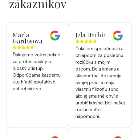
zákazníkov
Maria
Jela Harbin
Gardosova
Ďakujem spoločnosti a
Ďakujeme veľmi pekne
chlapcom za poslednú
za profesionálny a
rozlúčku s mojim
ľudský prístup.
otcom. Bola krásna a
Odporúčame každému,
slávnostná. Rozumejú
kto hľadá spoľahlivé
svojej práci a majú
pohrebníctvo.
vlastnú filizofiu toho,
ako aj smutné chvíle
urobiť krásne. Boli našej
rodine veľmi
nápomocní.