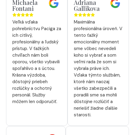
Michaela
Adriana
Fontani
Gallikova
Veľká vďaka
Maximálna
pohrebníctvu Paciga za
profesionálna úroveň. V
ich citlivý,
tento ťažký
profesionálny a ľudský
emocionálny moment
prístup. V ťažkých
sme vôbec nevedeli
chvíľach nám boli
koho si vybrať a som
oporou, všetko vybavili
veľmi rada že som si
spoľahlivo a s úctou.
vybrala práve ich.
Krásna výzdoba,
Vďaka týmto službám,
dôstojný priebeh
ktoré nám naozaj
rozlúčky a ochotný
všetko zabezpečili a
personál. Služby
poradili sme sa mohli
môžem len odporučiť.
dôstojne rozlúčiť a
neriešiť žiadne ďalšie
starosti.