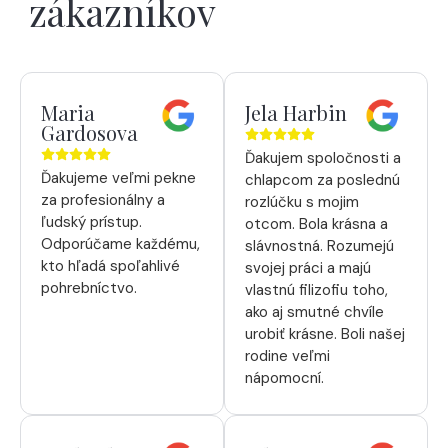
zákazníkov
Maria
Jela Harbin
Gardosova
Ďakujem spoločnosti a
Ďakujeme veľmi pekne
chlapcom za poslednú
za profesionálny a
rozlúčku s mojim
ľudský prístup.
otcom. Bola krásna a
Odporúčame každému,
slávnostná. Rozumejú
kto hľadá spoľahlivé
svojej práci a majú
pohrebníctvo.
vlastnú filizofiu toho,
ako aj smutné chvíle
urobiť krásne. Boli našej
rodine veľmi
nápomocní.