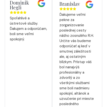
Dominik
Branislav
Hegli
Ďakujeme veľmi
Spoľahlivé a
pekne za
ústretové služby.
zorganizovanie
Ďakujem a odporúčam,
poslednej cesty
boli sme veľmi
nášho zosnulého R.H.
spokojný.
Určite vás budeme
odporúčať aj keď v
smutnej záležitosti
ale, aj ostatným
blízkym. Prístup váš
bol nanajvýš
profesionálny a
zdvorilý a zo
všetkými službami
sme boli nadmieru
spokojní, altánok a
uzvučenie pri mieste
posledného