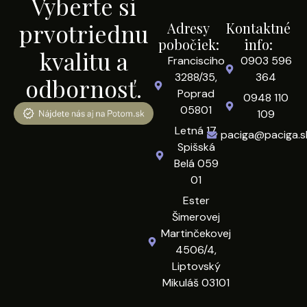
Vyberte si
prvotriednu
Adresy
Kontaktné
pobočiek:
info:
kvalitu a
Francisciho
0903 596
3288/35,
364
odbornosť.
Poprad
0948 110
05801
109
Letná 17,
paciga@paciga.s
Spišská
Belá 059
01
Ester
Šimerovej
Martinčekovej
4506/4,
Liptovský
Mikuláš 03101