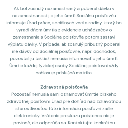
Ak bol zosnulý nezamestnaný a poberal dávku v
nezamestnanosti, o jeho úmrtí Sociálnu poisťovňu
informuje Úrad práce, sociálnych vecí a rodiny, ktorý ho
vyradí dňom úmrtia z evidencie uchádzačov o
zamestnanie a Sociálna poisťovňa potom zastaví
výplatu dávky. V prípade, ak zosnulý príbuzný poberal
iné dávky od Sociálnej poisťovne, napr. dôchodok,
pozostalí ju taktiež nemusia informovať o jeho úmrtí.
Úmrtie každej fyzickej osoby Sociálnej poisťovni vždy
nahlasuje príslušná matrika.
Zdravotná poisťovňa
Pozostalí nemusia sami oznamovať úmrtie blízkeho
zdravotnej poisťovni. Úrad pre dohľad nad zdravotnou
starostlivosťou túto informáciu poisťovni zašle
elektronicky. Vrátenie preukazu poistenca nie je
povinné, ale odporúča sa. Kontaktujte konkrétnu