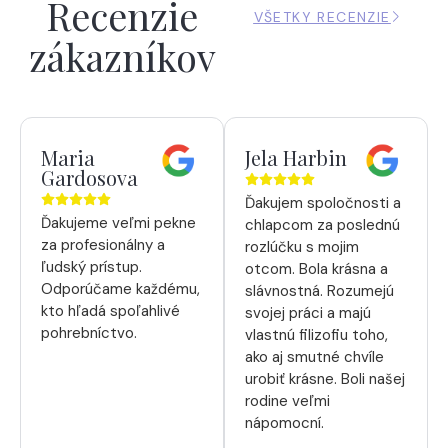
Recenzie
VŠETKY RECENZIE
zákazníkov
Maria
Jela Harbin
Gardosova
Ďakujem spoločnosti a
Ďakujeme veľmi pekne
chlapcom za poslednú
za profesionálny a
rozlúčku s mojim
ľudský prístup.
otcom. Bola krásna a
Odporúčame každému,
slávnostná. Rozumejú
kto hľadá spoľahlivé
svojej práci a majú
pohrebníctvo.
vlastnú filizofiu toho,
ako aj smutné chvíle
urobiť krásne. Boli našej
rodine veľmi
nápomocní.