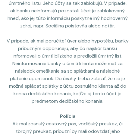
úmrtného listu. Jeho účty sa tak zablokujú. V prípade,
ak banku neinformujú pozostalí, účet je zablokovaný
hneď, ako jej túto informáciu poskytne iný hodnoverný
zdroj, napr. Sociálna poisťovňa alebo notár.
V prípade, ak mal poručiteľ úver alebo hypotéku, banky
príbuzným odporúčajú, aby čo najskôr banku
informovali o úmrtí blízkeho a predložili úmrtný list.
Neinformovanie banky o úmrtí klienta môže mať za
následok omeškanie sa so splátkami a následné
platenie upomienok. Do úvahy treba zobrať, že nie je
možné splácať splátky z účtu zosnulého klienta až do
konca dedičského konania, keďže aj tento účet je
predmetom dedičského konania.
Polícia
Ak mal zosnulý cestovný pas, vodičský preukaz, či
zbrojný preukaz, príbuzní by mali odovzdať jeho