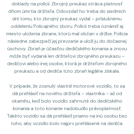
doklady na polícii. Zbrojný preukaz stráca platnosť
dňom úmrtia držiteľa. Odovzdať ho treba do siedmich
dní tomu, kto zbrojný preukaz vydal – príslušnému
oddeleniu Policajného zboru. Polícii treba oznámiť aj
miesto uloženia zbrane, ktorú mal občan v držbe. Polícia
následne zabezpečí jej prevzatie a uloží ju do dočasnej
úschovy. Zbraň je účasťou dedičského konania a znovu
môže byť vydaná len držiteľovi zbrojného preukazu –
dedičovi alebo inej osobe, ktorá je držiteľom zbrojného
preukazu a od dediča túto zbraň legálne získala.
V prípade, že zosnulý vlastnil motorové vozidlo, to sa
dá prehlásiť na nového držiteľa – vlastníka – až od
okamihu, keď bolo vozidlo zahrnuté do dedičského
konania a toto konanie nadobudlo právoplatnosť.
Takéto vozidlo sa dá prehlásiť priamo na inú osobu bez
toho, aby vozidlo bolo najprv prehlásené na dediča.