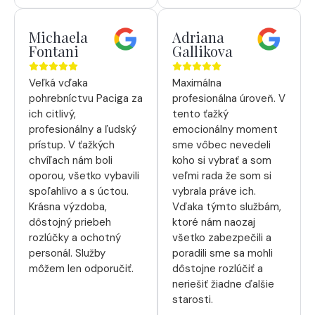
Michaela
Adriana
Fontani
Gallikova
Veľká vďaka
Maximálna
pohrebníctvu Paciga za
profesionálna úroveň. V
ich citlivý,
tento ťažký
profesionálny a ľudský
emocionálny moment
prístup. V ťažkých
sme vôbec nevedeli
chvíľach nám boli
koho si vybrať a som
oporou, všetko vybavili
veľmi rada že som si
spoľahlivo a s úctou.
vybrala práve ich.
Krásna výzdoba,
Vďaka týmto službám,
dôstojný priebeh
ktoré nám naozaj
rozlúčky a ochotný
všetko zabezpečili a
personál. Služby
poradili sme sa mohli
môžem len odporučiť.
dôstojne rozlúčiť a
neriešiť žiadne ďalšie
starosti.