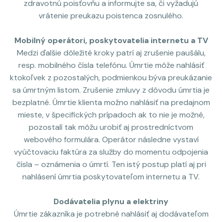
zdravotnú poisťovňu a informujte sa, či vyžadujú
vrátenie preukazu poistenca zosnulého.
Mobilný operátori, poskytovatelia internetu a TV
Medzi ďalšie dôležité kroky patrí aj zrušenie paušálu,
resp. mobilného čísla telefónu. Úmrtie môže nahlásiť
ktokoľvek z pozostalých, podmienkou býva preukázanie
sa úmrtným listom. Zrušenie zmluvy z dôvodu úmrtia je
bezplatné. Úmrtie klienta možno nahlásiť na predajnom
mieste, v špecifických prípadoch ak to nie je možné,
pozostalí tak môžu urobiť aj prostredníctvom
webového formulára. Operátor následne vystaví
vyúčtovaciu faktúra za služby do momentu odpojenia
čísla – oznámenia o úmrtí. Ten istý postup platí aj pri
nahlásení úmrtia poskytovateľom internetu a TV.
Dodávatelia plynu a elektriny
Úmrtie zákazníka je potrebné nahlásiť aj dodávateľom