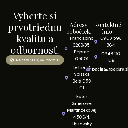
Vyberte si
prvotriednu
Adresy
Kontaktné
pobočiek:
info:
kvalitu a
Francisciho
0903 596
3288/35,
364
odbornosť.
Poprad
0948 110
05801
109
Letná 17,
paciga@paciga.s
Spišská
Belá 059
01
Ester
Šimerovej
Martinčekovej
4506/4,
Liptovský