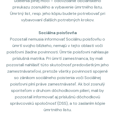
udelenia plnej moci – odovzdanie občianskeho
preukazu zosnulého a vybavenie úmrtného listu.
Úmrtný list, resp. jeho kópiu budete potrebovať pri
vybavovaní ďalších potrebných krokov.
Sociálna poisťovňa
Pozostalí nemusia informovať Sociálnu poisťovňu o
úmrtí svojho blízkeho, nemajú v tejto oblasti voči
poisťovni žiadne povinnosti. Úmrtie poisťovni nahlasuje
príslušná matrika. Pri úmrtí zamestnanca, by mali
pozostalí nahlásiť túto skutočnosť predovšetkým jeho
zamestnávateľovi, pretože všetky povinnosti spojené
so zánikom sociálneho poistenia voči Sociálnej
poisťovni plní práve zamestnávateľ. Ak bol zosnulý
sporiteľom v druhom dôchodkovom pilieri, mali by
pozostalí informovať aj príslušnú dôchodkovú
správcovskú spoločnosť (DSS), a to zaslaním kópie
úmrtného listu.