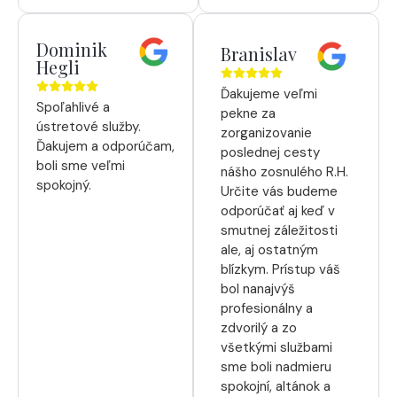
Dominik
Branislav
Hegli
Ďakujeme veľmi
Spoľahlivé a
pekne za
ústretové služby.
zorganizovanie
Ďakujem a odporúčam,
poslednej cesty
boli sme veľmi
nášho zosnulého R.H.
spokojný.
Určite vás budeme
odporúčať aj keď v
smutnej záležitosti
ale, aj ostatným
blízkym. Prístup váš
bol nanajvýš
profesionálny a
zdvorilý a zo
všetkými službami
sme boli nadmieru
spokojní, altánok a