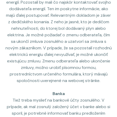
energií. Pozostalí by mali čo najskôr kontaktovať svojho
dodávateľa energií. Ten im poskytne informácie, ako
majú ďalej postupovať. Relevantným dokladom je záver
z dedičského konania. Z neho je jasné, kto je dedičom
nehnuteľnosti, do ktorej bol dodávaný plyn alebo
elektrina. Je možné požiadať o zmenu odberateľa, čím
sa ukončí zmluva zosnulého a uzatvorí sa zmluva s
novým zákazníkom. V prípade, že sa pozostalí rozhodnú
elektrickú energiu ďalej nevyužívať, je možné ukončiť
existujúcu zmluvu. Zmenu odberateľa alebo ukončenie
zmluvy, možno urobiť písomnou formou,
prostredníctvom určeného formulára, ktorý mávajú
spoločnosti uverejnené na webovej stránke.
Banka
Tiež treba myslieť na bankové účty zosnulého. V
prípade, ak mal zosnulý založený účet v banke alebo si
sporil, je potrebné informovať banku predložením